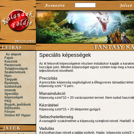
Speciális képességek
Az alapok
Fajok
Kasztok
Az itt felsorolt képességeket részben induláskor kapják a karakte
Parancsok
hozzájuk jutni. Minden képességet egyes szinten kap meg a karakt
Tulajdonságok
teljesítésével növelhető.
Szakértelmek
Harc
Precizitás
Tárgyak
A precizitás képesség segítségével a lőfegyveres támadást lehet 
Épületek,
képesség szint * 6 perc.
küldetések
Istenek
Manaindukció
Speciális
képességek
Képesség szint*10 + 20 varázspontot termel. Nem tudod használ
FAQ
Bugok, javítások
Kézrátétel
Előfizetés
Képesség szint*15 + 20 életpontot gyógyít.
Fórum
Online KF Hyper
Sebezhetetlenség
A vastagbőr szakértelmet a képesség szintjével növeli. Hatóidő: 
Vadulás
A közelharcban növeli a találat esélyét. Hatás: képesség szint/3 