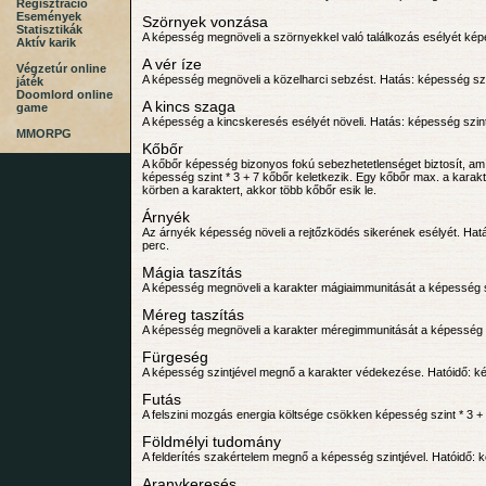
Regisztráció
Események
Szörnyek vonzása
Statisztikák
A képesség megnöveli a szörnyekkel való találkozás esélyét képe
Aktív karik
A vér íze
Végzetúr online
A képesség megnöveli a közelharci sebzést. Hatás: képesség szin
játék
Doomlord online
A kincs szaga
game
A képesség a kincskeresés esélyét növeli. Hatás: képesség szint
MMORPG
Kőbőr
A kőbőr képesség bizonyos fokú sebezhetetlenséget biztosít, amíg
képesség szint * 3 + 7 kőbőr keletkezik. Egy kőbőr max. a karakt
körben a karaktert, akkor több kőbőr esik le.
Árnyék
Az árnyék képesség növeli a rejtőzködés sikerének esélyét. Hatá
perc.
Mágia taszítás
A képesség megnöveli a karakter mágiaimmunitását a képesség szi
Méreg taszítás
A képesség megnöveli a karakter méregimmunitását a képesség sz
Fürgeség
A képesség szintjével megnő a karakter védekezése. Hatóidő: ké
Futás
A felszini mozgás energia költsége csökken képesség szint * 3 +
Földmélyi tudomány
A felderítés szakértelem megnő a képesség szintjével. Hatóidő: k
Aranykeresés