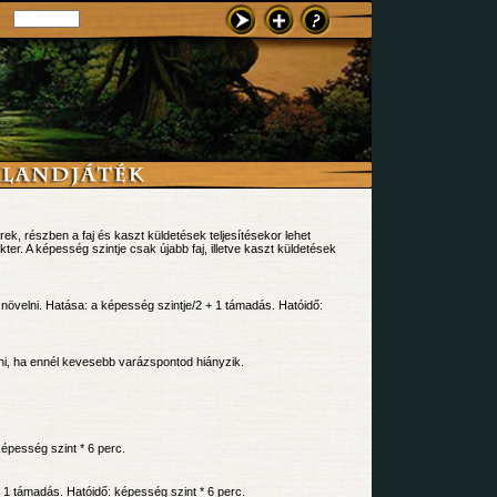
rek, részben a faj és kaszt küldetések teljesítésekor lehet
er. A képesség szintje csak újabb faj, illetve kaszt küldetések
növelni. Hatása: a képesség szintje/2 + 1 támadás. Hatóidő:
ni, ha ennél kevesebb varázspontod hiányzik.
képesség szint * 6 perc.
+ 1 támadás. Hatóidő: képesség szint * 6 perc.