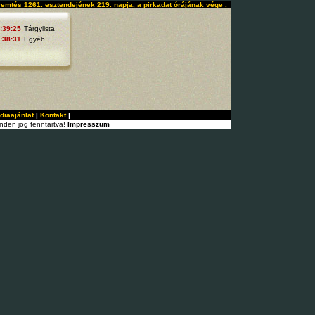
remtés 1261. esztendejének 219. napja, a pirkadat órájának vége .
:39:25
Tárgylista
:38:31
Egyéb
diaajánlat
|
Kontakt
|
nden jog fenntartva!
Impresszum