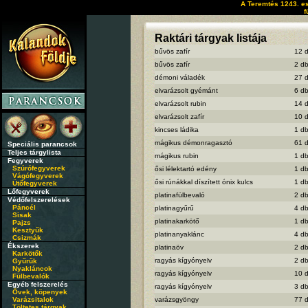
A Teremtés 1243. es
f
Raktári tárgyak listája
bűvös zafír
12 
bűvös zafír
2 d
démoni váladék
27 
elvarázsolt gyémánt
6 d
elvarázsolt rubin
14 
elvarázsolt zafír
10 
kincses ládika
1 d
mágikus démonragasztó
61 
Speciális parancsok
Teljes tárgylista
mágikus rubin
1 d
Fegyverek
Szúrófegyverek
ősi lélektartó edény
1 d
Vágófegyverek
ősi rúnákkal díszített ónix kulcs
1 d
Ütőfegyverek
Lőfegyverek
platinafülbevaló
2 d
Védőfelszerelések
Páncél
platinagyűrű
4 d
Sisak
platinakarkötő
1 d
Pajzs
Kesztyűk
platinanyaklánc
4 d
Csizmák
Ékszerek
platinaöv
2 d
Karkötők
ragyás kígyónyelv
2 d
Gyűrűk
Nyakláncok
ragyás kígyónyelv
10 
Fülbevalók
Egyéb felszerelés
ragyás kígyónyelv
3 d
Övek, köpenyek
Varázsitalok
varázsgyöngy
77 
Töltetes tárgyak