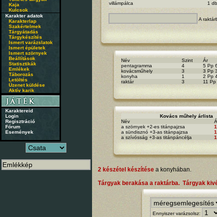
villámpálca
1 d
Kaja
Kulcsok
Karakter adatok
A raktár
Karakterlap
Szakértelmek
Tárgyátadás
Tárgykészítés
Ismert varázslatok
Ismert épületek
Ismert szörnyek
Beállítások
Név
Szint
Ár
Statisztikák
pentagramma
4
5 Pp 
Emlékek
kovácsműhely
3
3 Pp 
Táborozás
konyha
1
2 Pp 
Letöltés
raktár
3
11 Pp
Üzenet küldése
Aktív karik
Karaktereid
Login
Kovács műhely árlista
Regisztráció
Név
Á
Fórum
a szörnyek +2-es titánpajzsa
1
Események
a sündisznó +3-as titánpajzsa
1
a szívósság +3-as titánpáncélja
1
2 készétel készítése
a konyhában.
Tárgyak berakása a raktárba.
Tárgyak kivé
Ennyiszer varázsolsz: