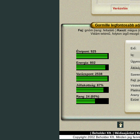
Varázslás
Gormille legfontosabb ad
Faj:
gnóm (rang: feltaláló )
Kaszt:
mágus (ra
Vidám tekintű, folyton izgő-mozgó
Erő:
Életpont: 925
Iq:
Ügyes
Energia: 802
Állóké
Varázspont: 2538
Szere
Fejl. p
Jóllakottság: 87%
Védet
Platin
Arany
Rang: 24 (60%)
Ezüst
|
Beholder Kft.
|
Médiaajánlat
|
K
Copyright 2002 Beholder Kft. Minden jog fenn