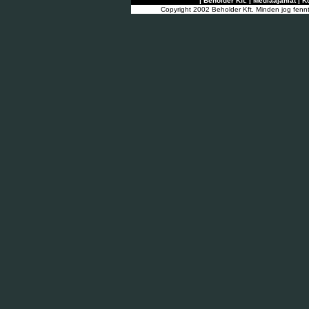
|
Beholder Kft.
|
Médiaajánlat
|
K
Copyright 2002 Beholder Kft. Minden jog fenn