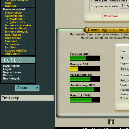
Kaja
Kulcsok
Ennyiszer varázsolsz:
Karakter adatok
Karakterlap
Szakértelmek
Varázslás
Tárgyátadás
Tárgykészítés
Ismert varázslatok
Ismert épületek
Dromm legfontosabb ada
Ismert szörnyek
Faj:
félóriás (rang: csontzúzó )
Kaszt:
barbár
Beállítások
Hatalmas, döngő lépteit messziről m
Statisztikák
Emlékek
Táborozás
Letöltés
Üzenet küldése
Erő:
Aktív karik
Életpont: 400
Iq:
Ügyes
Energia: 144
Karaktereid
Login
Állóké
Regisztráció
Varázspont: 491
Fórum
Szere
Események
Fejl. p
Jóllakottság: 82%
Védet
Platin
Arany
Rang: 18 (74%)
Ezüst