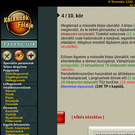
A Teremtés 1242. 
az 
4 / 10. kör
Megtámad a második törpe útonálló. A törpe ú
meglendül, és te kétrét görnyedsz a fájdalomt
életpontot vesztettél)
Tüskéid sebeznek
(22 
útonálló csak hadonászik a karjával, egyelôr
eltaláljon. Mágikus eredetű fájdalom járja át 
vesztettél)
.
Erôsen figyelve a második törpe útonállót, ne
ellenfeledbe a dimion buzogányt. Vámpirizál
Speciális parancsok
gyógyultál)
.
(3 támadással 79 életpontot sebe
Teljes tárgylista
sebzés)
.
Fegyverek
Rendeltetésszerűen használod az állóképess
Szúrófegyverek
Vágófegyverek
harcikalapácsát. Lángnyelvek törnek elô
(5 s
Ütőfegyverek
29 életpontot sebeztél)
Tűz borít be.
(15 sebz
Lőfegyverek
(190 TP-t kaptál).
Ellenfeled elpusztult.
Védőfelszerelések
Páncél
Sisak
Pajzs
Kesztyűk
Csizmák
Ékszerek
Karkötők
Gyűrűk
[ kőkés készítése ]
Nyakláncok
Fülbevalók
Egyéb felszerelés
Övek, köpenyek
Varázsitalok
Töltetes tárgyak