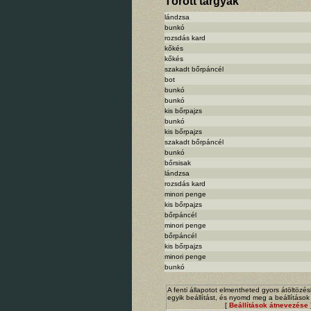
Törött tárgyak
lándzsa
bunkó
rozsdás kard
kőkés
kőkés
szakadt bőrpáncél
bot
bunkó
bunkó
kis bőrpajzs
bunkó
kis bőrpajzs
szakadt bőrpáncél
bunkó
bőrsisak
lándzsa
rozsdás kard
minori penge
kis bőrpajzs
bőrpáncél
minori penge
bőrpáncél
kis bőrpajzs
minori penge
bunkó
A fenti állapotot elmentheted gyors átöltözé
egyik beállítást, és nyomd meg a beállításo
[
Beállítások átnevezése