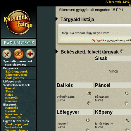
A Teremtés 1242. 
n
Sikeresen gyógyítottál magadon 15 ÉP-t.
Tárgyaid listája
Még 304 szabad tárgy helyed van!
Gyógyítás
gyógynövény nélk
Bekészített, felvett tárgyak
Sisak
Speciális parancsok
Teljes tárgylista
Fegyverek
Nincs
Szúrófegyverek
Vágófegyverek
Ütőfegyverek
Lőfegyverek
Bal kéz
Páncél
Védőfelszerelések
Páncél
Sisak
Pajzs
gyíkbőr pajzs
bőrpáncél
Kesztyűk
(81%)
(37%)
Csizmák
Ékszerek
Karkötők
Gyűrűk
Lőfegyver
Köpeny
Nyakláncok
Fülbevalók
Egyéb felszerelés
mester íj
fehér köpeny
Övek, köpenyek
(93%)
(99%)
Varázsitalok
Töltetes tárgyak