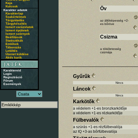
Kaja
Kulcsok
Öv
Karakter adatok
Karakterlap
Szakértelmek
Tárgyátadás
az állóképesség +2-
Tárgykészítés
es bőröve
Ismert varázslatok
Ismert épületek
Ismert szörnyek
Csizma
Beállítások
Statisztikák
Emlékek
Táborozás
a tökéletesség
Letöltés
csizmája
Üzenet küldése
Aktív karik
Karaktereid
Login
Gyűrűk
Regisztráció
Fórum
Nincs
Események
Láncok
Nincs
Karkötők
a védelem +1-es bronzkarkötője
a védelem +1-es rézkarkötője
Fülbevalók
a szúrás +1-es rézfülbevalója
az IQ +3-as bőrfülbevalója