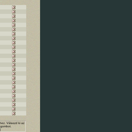
shez. Válaszd ki az
k gombot.
]