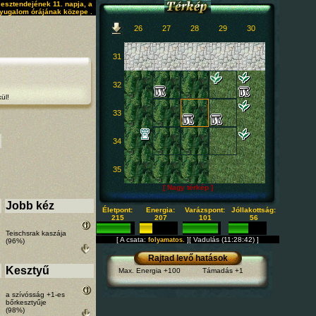
esztendejének 11. napja, a
yugalom órájának közepe .
26
27
28
29
30
31
32
ül!
33
34
35
[ Nagy térkép ]
Jobb kéz
Életpont:
Energia:
Varázspont:
Jóllakottság:
215
207
101
56
Teischsrak kaszája
[ A csata:
][ Vadulás (11:28:42) ]
folyamatos.
(96%)
Rajtad levő hatások
Kesztyű
Max. Energia +100
Támadás +1
a szívósság +1-es
bőrkesztyűje
(98%)