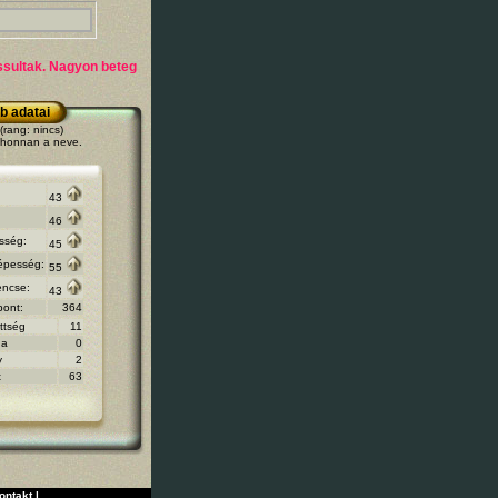
assultak. Nagyon beteg
b adatai
(rang: nincs)
 honnan a neve.
43
46
sség:
45
épesség:
55
encse:
43
pont:
364
ttség
11
na
0
y
2
t
63
ontakt
|