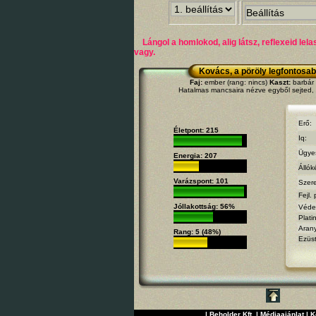
Lángol a homlokod, alig látsz, reflexeid lel
vagy.
Kovács, a pöröly legfontosab
Faj:
ember (rang: nincs)
Kaszt:
barbár 
Hatalmas mancsaira nézve egyből sejted,
Erő:
Életpont: 215
Iq:
Ügye
Energia: 207
Állók
Varázspont: 101
Szer
Fejl. 
Jóllakottság: 56%
Véde
Plati
Aran
Rang: 5 (48%)
Ezüs
|
Beholder Kft.
|
Médiaajánlat
|
K