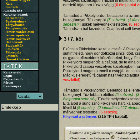
Töltetes tárgyak
veszélyes közelségben húzott el melletted. 
Kaja
eredetű fájdalom kúszik végig
(6 életpontot ve
Kulcsok
Aukciós ház
Karakter adatok
Támadod a Pikkelylordot. Lecsapsz rá az arm
Karakterlap
buzogánnyal. Tűz csap ki
(5 sebzés)
.
(3 tám
Szakértelmek
sebeztél)
Tüskék mélyednek testedbe.
(6 seb
Tárgyátadás
Tárgykészítés
Támadsz a bal kezeddel. Csapásod célt téves
Ismert varázslatok
Ismert épületek
3 / 7. kör
Ismert szörnyek
Beállítások
Statisztikák
Ezúttal a Pikkelylord kezdi a csatát. A Pikkel
Emlékek
Táborozás
suhint feléd, hogy gondolkozni sincs idôd, c
Letöltés
és gyors reflexeidnek köszönheted, hogy félre
Üzenet küldése
Pikkelylord meglendíti a csápját, de te elhajol
Pikkelylord csápja veszélyes közelségben húzo
Pikkelylord magasra emeli a csápját, de te kit
Karaktereid
Mágikus eredetű fájdalom hasít végtagjaidb
Login
Regisztráció
vesztettél)
.
Fórum
Események
Támadod a Pikkelylordot. Beleütöd az ellenf
buzogányt. Tűz lobban elôtted
(5 sebzés)
.
(3
életpontot sebeztél)
Tüskék mélyednek teste
Eltalálod a sündisznó +6-os vas harcikalapá
lövell ki
(5 sebzés)
.
(2 támadással 27 életpon
mélyednek testedbe.
(6 sebzés)
.
(215 TP-t kaptál).
Kinyírtad a szörnyet.
Átkutatod a legyőzött szörnyet.
Zsákmányod:
1 
+3-as bronz harcikalapácsa
, 5 darab
a jég 