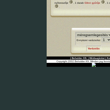
nyílvesszője
, 1 darab
Gilron gyűrűje
, 1 
.
Ennyiszer varázsolsz:
Varázslás
|
Beholder Kft.
|
Médiaajánlat
|
Ko
Copyright 2002 Beholder Kft. Minden jog fennt