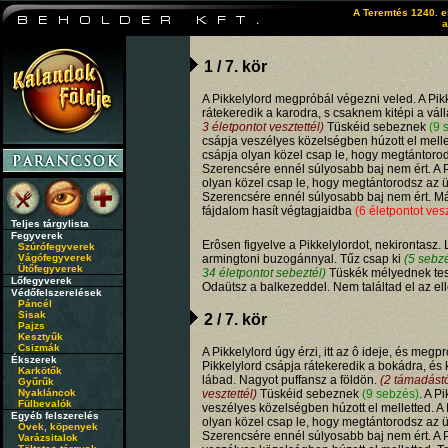
A Teremtés 1240. e
a
1 / 7. kör
A Pikkelylord megpróbál végezni veled. A Pik
rátekeredik a karodra, s csaknem kitépi a vál
3 életpontot vesztettél)
Tüskéid sebeznek
(9 
csápja veszélyes közelségben húzott el mellet
csápja olyan közel csap le, hogy megtántorod
Szerencsére ennél súlyosabb baj nem ért. A P
olyan közel csap le, hogy megtántorodsz az üt
Szerencsére ennél súlyosabb baj nem ért. M
fájdalom hasít végtagjaidba
(6 életpontot vesz
Teljes tárgylista
Fegyverek
Erôsen figyelve a Pikkelylordot, nekirontasz. 
Szúrófegyverek
Vágófegyverek
armingtoni buzogánnyal. Tűz csap ki
(5 sebz
Ütőfegyverek
34 életpontot sebeztél)
Tüskék mélyednek te
Lőfegyverek
Odaütsz a balkezeddel. Nem találtad el az ell
Védőfelszerelések
Páncél
Sisak
2 / 7. kör
Pajzs
Kesztyűk
Csizmák
A Pikkelylord úgy érzi, itt az ô ideje, és meg
Ékszerek
Pikkelylord csápja rátekeredik a bokádra, és k
Karkötők
lábad. Nagyot puffansz a földön.
(2 támadástó
Gyűrűk
Nyakláncok
vesztettél)
Tüskéid sebeznek
(9 sebzés)
. A P
Fülbevalók
veszélyes közelségben húzott el melletted. A 
Egyéb felszerelés
olyan közel csap le, hogy megtántorodsz az üt
Övek, köpenyek
Szerencsére ennél súlyosabb baj nem ért. A P
Varázsitalok