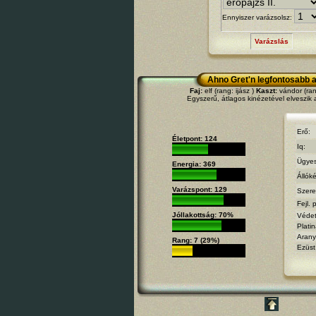
Ennyiszer varázsolsz:
Varázslás
Ahno Gret'n legfontosabb a
Faj:
elf (rang: ijász )
Kaszt:
vándor (ran
Egyszerű, átlagos kinézetével elveszik a
Erő:
Életpont: 124
Iq:
Ügyes
Energia: 369
Állók
Varázspont: 129
Szere
Fejl. 
Jóllakottság: 70%
Védet
Platin
Arany
Rang: 7 (29%)
Ezüst