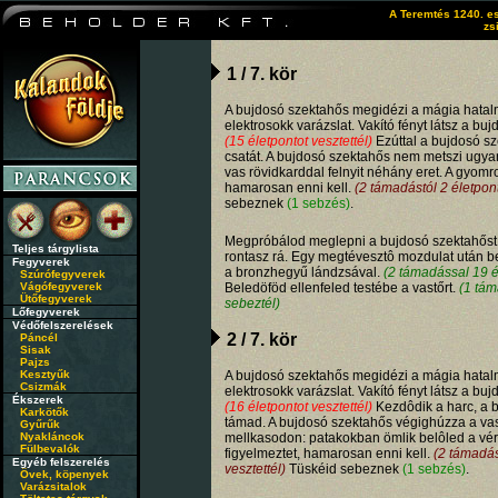
A Teremtés 1240. es
zs
1 / 7. kör
A bujdosó szektahős megidézi a mágia hatalmá
elektrosokk varázslat. Vakító fényt látsz a buj
(15 életpontot vesztettél)
Ezúttal a bujdosó s
csatát. A bujdosó szektahős nem metszi ugyan
vas rövidkarddal felnyit néhány eret. A gyomr
hamarosan enni kell.
(2 támadástól 2 életpont
sebeznek
(1 sebzés)
.
Megpróbálod meglepni a bujdosó szektahőst,
Teljes tárgylista
rontasz rá. Egy megtévesztô mozdulat után b
Fegyverek
a bronzhegyű lándzsával.
(2 támadással 19 é
Szúrófegyverek
Vágófegyverek
Beledöföd ellenfeled testébe a vastőrt.
(1 tám
Ütőfegyverek
sebeztél)
Lőfegyverek
Védőfelszerelések
2 / 7. kör
Páncél
Sisak
Pajzs
Kesztyűk
A bujdosó szektahős megidézi a mágia hatalmá
Csizmák
elektrosokk varázslat. Vakító fényt látsz a buj
Ékszerek
(16 életpontot vesztettél)
Kezdôdik a harc, a 
Karkötők
támad. A bujdosó szektahős végighúzza a vas
Gyűrűk
Nyakláncok
mellkasodon: patakokban ömlik belôled a vér
Fülbevalók
figyelmeztet, hamarosan enni kell.
(2 támadás
Egyéb felszerelés
vesztettél)
Tüskéid sebeznek
(1 sebzés)
.
Övek, köpenyek
Varázsitalok