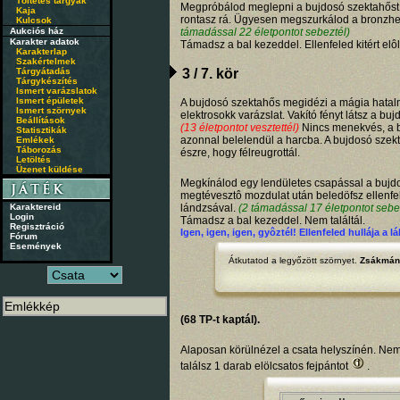
Töltetes tárgyak
Megpróbálod meglepni a bujdosó szektahőst,
Kaja
rontasz rá. Ügyesen megszurkálod a bronzh
Kulcsok
Aukciós ház
támadással 22 életpontot sebeztél)
Karakter adatok
Támadsz a bal kezeddel. Ellenfeled kitért elô
Karakterlap
Szakértelmek
Tárgyátadás
3 / 7. kör
Tárgykészítés
Ismert varázslatok
Ismert épületek
A bujdosó szektahős megidézi a mágia hatalmá
Ismert szörnyek
elektrosokk varázslat. Vakító fényt látsz a buj
Beállítások
(13 életpontot vesztettél)
Nincs menekvés, a 
Statisztikák
azonnal belelendül a harcba. A bujdosó szek
Emlékek
Táborozás
észre, hogy félreugrottál.
Letöltés
Üzenet küldése
Megkínálod egy lendületes csapással a bujd
megtévesztô mozdulat után beledöfsz ellenf
Karaktereid
lándzsával.
(2 támadással 17 életpontot sebe
Login
Támadsz a bal kezeddel. Nem találtál.
Regisztráció
Igen, igen, igen, gyôztél! Ellenfeled hullája a l
Fórum
Események
Átkutatod a legyőzött szörnyet.
Zsákmán
(68 TP-t kaptál).
Alaposan körülnézel a csata helyszínén. Nem
találsz 1 darab
elölcsatos fejpántot
.