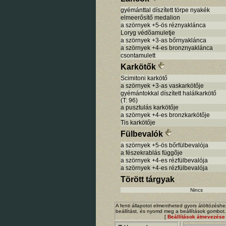
gyémánttal díszített törpe nyakék
elmeerősítő medalion
a szörnyek +5-ös réznyaklánca
Loryg védõamuletje
a szörnyek +3-as bőrnyaklánca
a szörnyek +4-es bronznyaklánca
csontamulett
Karkötők
Scimitoni karkötő
a szörnyek +3-as vaskarkötője
gyémántokkal díszített halálkarkötő
(T: 96)
a pusztulás karkötője
a szörnyek +4-es bronzkarkötője
Tis karkötője
Fülbevalók
a szörnyek +5-ös bőrfülbevalója
a fészekrablás függõje
a szörnyek +4-es rézfülbevalója
a szörnyek +4-es rézfülbevalója
Törött tárgyak
Nincs
A fenti állapotot elmentheted gyors átöltözéshe
beállítást, és nyomd meg a beállítások gombot.
[
Beállítások átnevezése