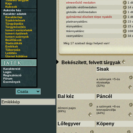
Töltetes tárgyak
elmeerősítő medalion
1 d
Kaja
Kulcsok
globális védõmedalion
14 
Aukciós ház
globális védõmedalion
1 d
Karakter adatok
gyémánttal díszített törpe nyakék
1 d
Karakterlap
Szakértelmek
platinanyaklánc
23 
Tárgyátadás
réznyaklánc
15 
Tárgykészítés
Ismert varázslatok
titánnyaklánc
168
Ismert épületek
vasnyaklánc
34 
Ismert szörnyek
Beállítások
Statisztikák
Még 17 szabad tárgy helyed van!
Emlékek
Táborozás
Letöltés
Üzenet küldése
Bekészített, felvett tárgyak
Sisak
Karaktereid
Login
Regisztráció
Fórum
a szörnyek +5-ös
Események
rézsisakja
(32%)
Bal kéz
Páncél
a szörnyek +6-os
démoni pajzs
bronzpáncélja
(99%)
(44%)
Lőfegyver
Köpeny