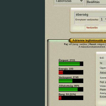
Ennyiszer varázsolsz:
Varázslás
Adrienne legfontosabb a
Faj:
elf (rang: vadász )
Kaszt:
mágus (r
A másodunokatestvéred.
Erő:
Életpont: 2721
Iq:
Ügye
Energia: 153
Állók
Varázspont: 2745
Szere
Fejl. 
Jóllakottság: 80%
Véde
Plati
Aran
Rang: 53 (11%)
Ezüst