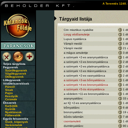
A Teremtés 1240. 
Tárgyaid listája
Crin misztikus nyakéke
1 d
Loryg védõamuletje
1 d
Lupus nyaklánca
1 d
Vámpír medál
1 d
Vámpír medál
21 
a mágus amulettje
3 d
a szörnyek +2-es aranynyaklánca
1 d
a szörnyek +2-es bronznyaklánca
2 d
Teljes tárgylista
a szörnyek +2-es platinanyaklánca
2 d
Fegyverek
Szúrófegyverek
a szörnyek +2-es titánnyaklánca
2 d
Vágófegyverek
a szörnyek +2-es vasnyaklánca
2 d
Ütőfegyverek
Lőfegyverek
a szörnyek +3-as bőrnyaklánca
1 d
Védőfelszerelések
a szörnyek +4-es bronznyaklánca
1 d
Páncél
a szörnyek +5-ös réznyaklánca
1 d
Sisak
Pajzs
a védelem +11-es bronznyaklánca
1 d
Kesztyűk
aranynyaklánc
33 
Csizmák
Ékszerek
az IQ +2-es aranynyaklánca
1 d
Karkötők
bőrnyaklánc
6 d
Gyűrűk
Nyakláncok
bronznyaklánc
19 
Fülbevalók
bűvös talizmán
7 d
Egyéb felszerelés
csontamulett
1 d
Övek, köpenyek
Varázsitalok
durmitnyaklánc
90 