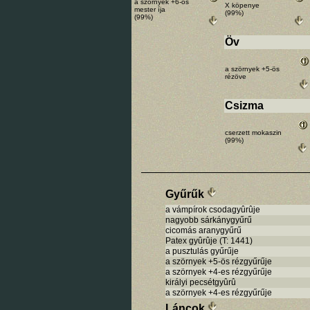
a szörnyek +6-os
X köpenye
mester íja
(99%)
(99%)
Öv
a szörnyek +5-ös
rézöve
Csizma
cserzett mokaszin
(99%)
Gyűrűk
a vámpírok csodagyûrûje
nagyobb sárkánygyűrű
cicomás aranygyűrű
Patex gyûrûje (T: 1441)
a pusztulás gyűrűje
a szörnyek +5-ös rézgyűrűje
a szörnyek +4-es rézgyűrűje
királyi pecsétgyûrû
a szörnyek +4-es rézgyűrűje
Láncok