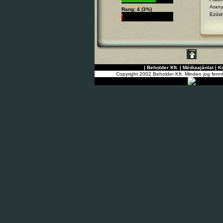
Arany
Rang: 4 (3%)
Ezüst
|
Beholder Kft.
|
Médiaajánlat
|
K
Copyright 2002 Beholder Kft. Minden jog fenn