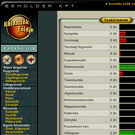
A Teremtés 1239. es
Szakértelmek
Rejtőzködés
0 (0)
Gyógyítás
3 (3)
Szívósság
3 (3)
Távolsági fegyverek
1 (1)
Mászás
4 (4)
Csapdakeresés
0 (0)
Élelemszerzés
3 (3)
Teljes tárgylista
Fegyverek
Úszás
4 (4)
Szúrófegyverek
Vágófegyverek
Tűzimmunitás
0 (0)
Ütőfegyverek
Lőfegyverek
Savimmunitás
0 (0)
Védőfelszerelések
Páncél
Jégimmunitás
0 (0)
Sisak
Pajzs
Elektromosimmunitás
0 (0)
Kesztyűk
Csizmák
Mágiaimmunitás
1 (1)
Ékszerek
Karkötők
Felderítés
0 (0)
Gyűrűk
Nyakláncok
Zárnyitás
2 (2)
Fülbevalók
Egyéb felszerelés
Pusztakezes harc
0 (0)
Övek, köpenyek
Varázsitalok
Ütőfegyver
3 (3)