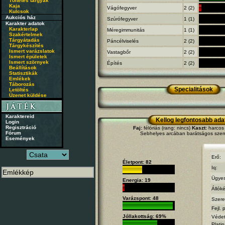
Töltetes tárgyak
Kaja
Vágófegyver
2 (2)
Kulcsok
Aukciós ház
Szúrófegyver
1 (1)
Karakter adatok
Karakterlap
Méregimmunitás
1 (1)
Szakértelmek
Tárgyátadás
Páncélviselés
2 (2)
Tárgykészítés
Ismert varázslatok
Vastagbőr
2 (2)
Ismert épületek
Ismert szörnyek
Építés
2 (2)
Beállítások
Statisztikák
Emlékek
Táborozás
Specialitások
Letöltés
Üzenet küldése
Karaktereid
Kellog legfontosabb ada
Login
Regisztráció
Faj:
félóriás (rang: nincs)
Kaszt:
harcos 
Fórum
Sebhelyes arcában barátságos szeme
Események
Erő:
Életpont: 82
Iq:
Ügyes
Energia: 19
Állók
Varázspont: 48
Szere
Fejl. 
Jóllakottság: 69%
Védet
Platin