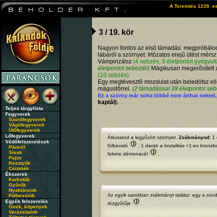
A Teremtés 1239. es
3 / 19. kör
Nagyon fontos az elsô támadás: megpróbálod
lábáról a szörnyet. Irtózatos erejű ütést mérs
Vámpirizálsz
(4 sebzés, 3 életpontot gyógyult
életpontot sebeztél)
Mágikusan megerősített a
(10 sebzés)
.
Egy megtévesztô mozdulat után beledöfsz el
mágustőrrel.
(2 támadással 39 életpontot seb
Ez a szörny már soha többé nem árthat neked
kaptál).
Teljes tárgylista
Fegyverek
Szúrófegyverek
Vágófegyverek
Ütőfegyverek
Lőfegyverek
Átkutatod a legyőzött szörnyet.
Zsákmányod:
1 
Védőfelszerelések
fülbevaló
, 1 darab
a brutalitás +1-es bronzb
Páncél
Sisak
fekete démonacél
.
Pajzs
Kesztyűk
Csizmák
Ékszerek
Karkötők
Gyűrűk
Nyakláncok
Az egyik sarokban zsákmányt találsz: egy
a sünd
Fülbevalók
Egyéb felszerelés
rézgyűrűje
.
Övek, köpenyek
Varázsitalok