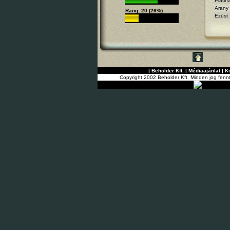
Platin
Arany
Rang: 20 (26%)
Ezüst
|
Beholder Kft.
|
Médiaajánlat
|
K
Copyright 2002 Beholder Kft. Minden jog fenn