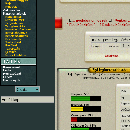
Töltetes tárgyak
Kaja
Kulcsok
Aukciós ház
Karakter adatok
Karakterlap
Szakértelmek
[...
árnyékdémon fészek
...]
[ Pentagr
Tárgyátadás
]
[ bot készítése ]
[ lándzsa készítés
Tárgykészítés
Ismert varázslatok
Ismert épületek
Ismert szörnyek
Beállítások
Statisztikák
Emlékek
Ennyiszer varázsolsz:
Táborozás
Letöltés
Üzenet küldése
Varázslás
Karaktereid
Ziyi legfontosabb adata
Login
Regisztráció
Faj:
törpe (rang: csillés )
Kaszt:
szerzetes (ran
Fórum
Egy villanás, és elhalványul az emlé
Események
Erő:
Életpont: 599
Iq:
Ügyes
Energia: 246
Állóké
Varázspont: 222
Szere
Fejl. p
Jóllakottság: 63%
Védet