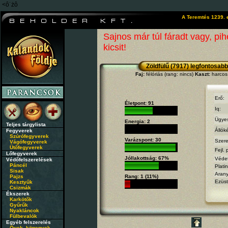
<ô˙żô
A Teremtés 1239. 
Sajnos már túl fáradt vagy, pi
kicsit!
Zöldfülű (7917) legfontosabb
Faj:
félóriás (rang: nincs)
Kaszt:
harcos 
Erő:
Életpont: 91
Iq:
Ügye
Energia: 2
Teljes tárgylista
Állók
Fegyverek
Szúrófegyverek
Varázspont: 30
Szere
Vágófegyverek
Ütőfegyverek
Fejl. 
Lőfegyverek
Jóllakottság: 67%
Véde
Védőfelszerelések
Páncél
Plati
Sisak
Aran
Pajzs
Rang: 1 (11%)
Ezüst
Kesztyűk
Csizmák
Ékszerek
Karkötők
Gyűrűk
Nyakláncok
Fülbevalók
Egyéb felszerelés
Övek, köpenyek