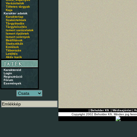
Varázsitalok
Töltetes tárgyak
Kaja
Karakter adatok
Karakterlap
Szakértelmek
Tárgyátadás
Tárgykészítés
Ismert varázslatok
Ismert épületek
Ismert szörnyek
Beállítások
Statisztikák
Emlékek
Táborozás
Letöltés
Aktív karik
Karaktereid
Login
Regisztráció
Fórum
Események
|
Beholder Kft.
|
Médiaajánlat
|
K
Copyright 2002 Beholder Kft. Minden jog fenn