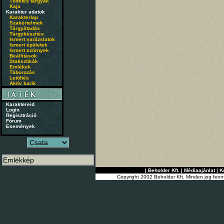
Töltetes tárgyak
Kaja
Karakter adatok
Karakterlap
Szakértelmek
Tárgyátadás
Tárgykészítés
Ismert varázslatok
Ismert épületek
Ismert szörnyek
Beállítások
Statisztikák
Emlékek
Táborozás
Letöltés
Aktív karik
Karaktereid
Login
Regisztráció
Fórum
Események
|
Beholder Kft.
|
Médiaajánlat
|
K
Copyright 2002 Beholder Kft. Minden jog fenn