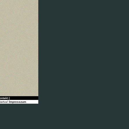
ontakt
|
tartva!
Impresszum