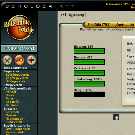
A Teremtés 1238. e
fé
(+1 Ügyesség )
Zöldfülű (758) legfontosabb
Faj:
félóriás (rang: nincs)
Kaszt:
barbár 
Erő:
Életpont: 165
Iq:
Ügye
Energia: 400
Állók
Teljes tárgylista
Varázspont: 30
Szere
Fegyverek
Fejl. 
Szúrófegyverek
Vágófegyverek
Jóllakottság: 100%
Véde
Ütőfegyverek
Plati
Lőfegyverek
Védőfelszerelések
Aran
Rang: 1 (0%)
Páncél
Ezüst
Sisak
Pajzs
Kesztyűk
Csizmák
Ékszerek
Karkötők
Gyűrűk
Nyakláncok
Fülbevalók
Egyéb felszerelés
Övek, köpenyek
Varázsitalok