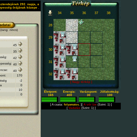
sztendejének 292. napja, a
nyesség órájának közepe .
34
35
36
37
38
 adatai
28
(rang: nincs)
29
45
30
35
sség:
42
31
épesség:
40
ncse:
40
32
pont:
170
ttség
-2
[ Nagy térkép ]
na
0
y
10
Életpont:
Energia:
Varázspont:
Jóllakottság:
0
165
400
30
100
[ A csata:
][
A vér íze
(Szint: 1) ]
folyamatos.
[
Vadulás
(Szint: 1) ]