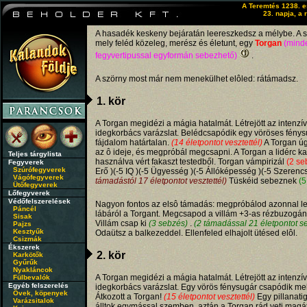
A Teremtés 1238. 
23. napja, a 
A hasadék keskeny bejáratán leereszkedsz a mélybe. A s
mely feléd közeleg, merész és életunt, egy
Torgan
(mind
fegyvertipussal egyformán sebezhető)
.
A szörny most már nem menekülhet elôled: rátámadsz.
1. kör
A Torgan megidézi a mágia hatalmát. Létrejött az intenzív
idegkorbács varázslat. Belédcsapódik egy vöröses fénys
fájdalom határtalan.
(14 életpontot vesztettél)
A Torgan úgy
az ô ideje, és megpróbál megcsapni. A Torgan a lidérc ka
Teljes tárgylista
használva vért fakaszt testedből. Torgan vámpirizál
(2 se
Fegyverek
Szúrófegyverek
Erő )(-5 IQ )(-5 Ügyesség )(-5 Állóképesség )(-5 Szerencs
Vágófegyverek
támadástól 17 életpontot vesztettél)
Tüskéid sebeznek
(5
Ütőfegyverek
Lőfegyverek
Védőfelszerelések
Nagyon fontos az elsô támadás: megpróbálod azonnal le
Páncél
lábáról a Torgant. Megcsapod a villám +3-as rézbuzogán
Sisak
Villám csap ki
(3 sebzés)
.
(2 támadással 21 életpontot s
Pajzs
Kesztyűk
Odaütsz a balkezeddel. Ellenfeled elhajolt ütésed elôl.
Csizmák
Ékszerek
2. kör
Karkötők
Gyűrűk
Nyakláncok
A Torgan megidézi a mágia hatalmát. Létrejött az intenzív
Fülbevalók
Egyéb felszerelés
idegkorbács varázslat. Egy vörös fénysugár csapódik me
Övek, köpenyek
Átkozott a Torgan!
(15 életpontot vesztettél)
Egy pillanati
Varázsitalok
álltok egymással szemben, aztán a Torgan rád veti magát