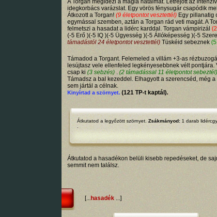
A Torgan megidézi a mágia hatalmát. Létrejött az intenzív
idegkorbács varázslat. Egy vörös fénysugár csapódik me
Átkozott a Torgan!
(9 életpontot vesztettél)
Egy pillanatig 
egymással szemben, aztán a Torgan rád veti magát. A T
felmetszi a hasadat a lidérc karddal. Torgan vámpirizál
(
(-5 Erő )(-5 IQ )(-5 Ügyesség )(-5 Állóképesség )(-5 Szer
támadástól 24 életpontot vesztettél)
Tüskéid sebeznek
(5
Támadod a Torgant. Felemeled a villám +3-as rézbuzogá
lesújtasz vele ellenfeled legkényesebbnek vélt pontjára. 
csap ki
(3 sebzés)
.
(2 támadással 11 életpontot sebeztél
Támadsz a bal kezeddel. Elhagyott a szerencséd, még a
sem jártál a célnak.
(121 TP-t kaptál).
Kinyírtad a szörnyet.
Átkutatod a legyőzött szörnyet.
Zsákmányod:
1 darab
lidércg
.
Átkutatod a hasadékon belüli kisebb repedéseket, de sa
semmit nem találsz.
[...
hasadék
...]