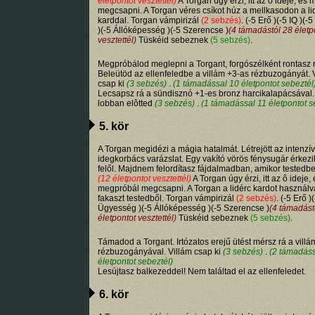
életpontot vesztettél)
A Torgan úgy érzi, itt az ô ideje, és
megcsapni. A Torgan véres csíkot húz a mellkasodon a li
karddal. Torgan vámpirizál
(2 sebzés)
. (-5 Erő )(-5 IQ )(
)(-5 Állóképesség )(-5 Szerencse )
(4 támadástól 28 életp
vesztettél)
Tüskéid sebeznek
(5 sebzés)
.
Megpróbálod meglepni a Torgant, forgószélként rontasz r
Beleütöd az ellenfeledbe a villám +3-as rézbuzogányát. 
csap ki
(3 sebzés)
.
(1 támadással 10 életpontot sebeztél
Lecsapsz rá a sündisznó +1-es bronz harcikalapácsával.
lobban elôtted
(3 sebzés)
.
(1 támadással 11 életpontot s
5. kör
A Torgan megidézi a mágia hatalmát. Létrejött az intenzív
idegkorbács varázslat. Egy vakító vörös fénysugár érkezi
felől. Majdnem felordítasz fájdalmadban, amikor testedb
(12 életpontot vesztettél)
A Torgan úgy érzi, itt az ô ideje,
megpróbál megcsapni. A Torgan a lidérc kardot használva
fakaszt testedből. Torgan vámpirizál
(2 sebzés)
. (-5 Erő )
Ügyesség )(-5 Állóképesség )(-5 Szerencse )
(4 támadást
életpontot vesztettél)
Tüskéid sebeznek
(5 sebzés)
.
Támadod a Torgant. Irtózatos erejű ütést mérsz rá a vill
rézbuzogányával. Villám csap ki
(3 sebzés)
.
(2 támadáss
életpontot sebeztél)
Lesújtasz balkezeddel! Nem találtad el az ellenfeledet.
6. kör