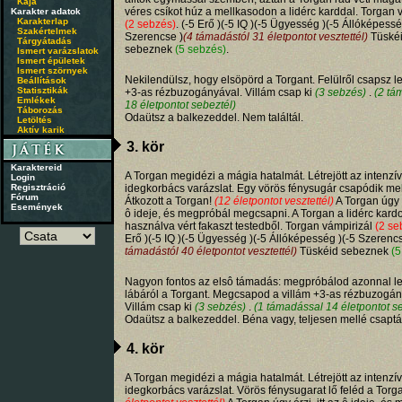
Kaja
véres csíkot húz a mellkasodon a lidérc karddal. Torgan 
Karakter adatok
Karakterlap
(2 sebzés)
. (-5 Erő )(-5 IQ )(-5 Ügyesség )(-5 Állóképessé
Szakértelmek
Szerencse )
(4 támadástól 31 életpontot vesztettél)
Tüské
Tárgyátadás
sebeznek
(5 sebzés)
.
Ismert varázslatok
Ismert épületek
Ismert szörnyek
Nekilendülsz, hogy elsöpörd a Torgant. Felülről csapsz le
Beállítások
Statisztikák
+3-as rézbuzogányával. Villám csap ki
(3 sebzés)
.
(2 tá
Emlékek
18 életpontot sebeztél)
Táborozás
Odaütsz a balkezeddel. Nem találtál.
Letöltés
Aktív karik
3. kör
Karaktereid
A Torgan megidézi a mágia hatalmát. Létrejött az intenzív
Login
Regisztráció
idegkorbács varázslat. Egy vörös fénysugár csapódik me
Fórum
Átkozott a Torgan!
(12 életpontot vesztettél)
A Torgan úgy é
Események
ô ideje, és megpróbál megcsapni. A Torgan a lidérc kardo
használva vért fakaszt testedből. Torgan vámpirizál
(2 se
Erő )(-5 IQ )(-5 Ügyesség )(-5 Állóképesség )(-5 Szerencs
támadástól 40 életpontot vesztettél)
Tüskéid sebeznek
(5
Nagyon fontos az elsô támadás: megpróbálod azonnal le
lábáról a Torgant. Megcsapod a villám +3-as rézbuzogán
Villám csap ki
(3 sebzés)
.
(1 támadással 14 életpontot s
Odaütsz a balkezeddel. Béna vagy, teljesen mellé csaptá
4. kör
A Torgan megidézi a mágia hatalmát. Létrejött az intenzív
idegkorbács varázslat. Vörös fénysugarat lő feléd a Torg