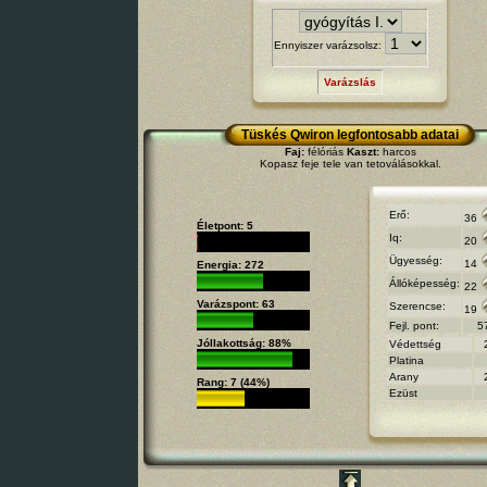
Ennyiszer varázsolsz:
Varázslás
Tüskés Qwiron legfontosabb adatai
Faj:
félóriás
Kaszt:
harcos
Kopasz feje tele van tetoválásokkal.
Erő:
36
Életpont: 5
Iq:
20
Ügyesség:
14
Energia: 272
Állóképesség:
22
Varázspont: 63
Szerencse:
19
Fejl. pont:
5
Jóllakottság: 88%
Védettség
Platina
Arany
Rang: 7 (44%)
Ezüst