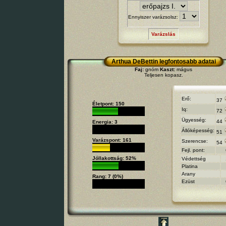
Ennyiszer varázsolsz:
Varázslás
Arthua DeBettin legfontosabb adatai
Faj:
gnóm
Kaszt:
mágus
Teljesen kopasz.
Erő:
37
Életpont: 150
Iq:
72
Ügyesség:
44
Energia: 3
Állóképesség:
51
Varázspont: 161
Szerencse:
54
Fejl. pont:
Jóllakottság: 52%
Védettség
Platina
Arany
Rang: 7 (0%)
Ezüst