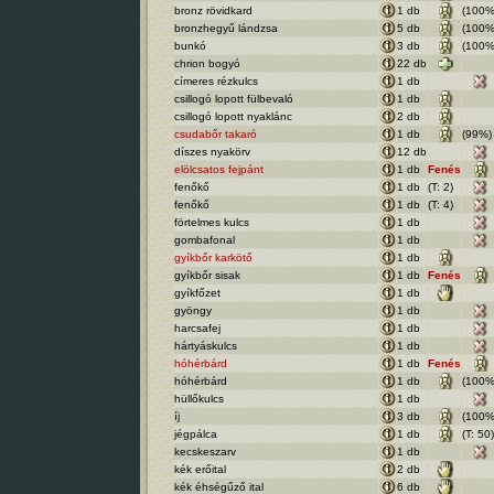
bronz rövidkard
1 db
(100%
bronzhegyű lándzsa
5 db
(100%
bunkó
3 db
(100%
chrion bogyó
22 db
címeres rézkulcs
1 db
csillogó lopott fülbevaló
1 db
csillogó lopott nyaklánc
2 db
csudabőr takaró
1 db
(99%)
díszes nyakörv
12 db
elölcsatos fejpánt
1 db
Fenés
fenőkő
1 db
(T: 2)
fenőkő
1 db
(T: 4)
förtelmes kulcs
1 db
gombafonal
1 db
gyíkbőr karkötő
1 db
gyíkbőr sisak
1 db
Fenés
gyíkfőzet
1 db
gyöngy
1 db
harcsafej
1 db
hártyáskulcs
1 db
hóhérbárd
1 db
Fenés
hóhérbárd
1 db
(100%
hüllőkulcs
1 db
íj
3 db
(100%
jégpálca
1 db
(T: 50)
kecskeszarv
1 db
kék erőital
2 db
kék éhségűző ital
6 db