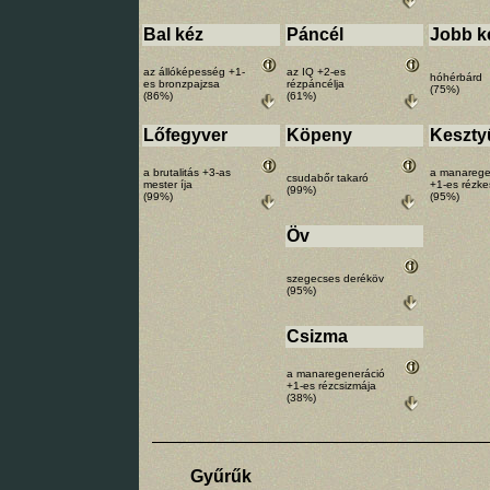
Bal kéz
Páncél
Jobb k
az állóképesség +1-
az IQ +2-es
hóhérbárd
es bronzpajzsa
rézpáncélja
(75%)
(86%)
(61%)
Lőfegyver
Köpeny
Keszty
a brutalitás +3-as
a manarege
csudabőr takaró
mester íja
+1-es rézke
(99%)
(99%)
(95%)
Öv
szegecses deréköv
(95%)
Csizma
a manaregeneráció
+1-es rézcsizmája
(38%)
Gyűrűk