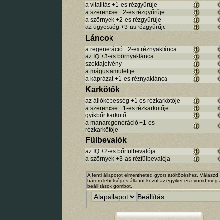
a vitalitás +1-es rézgyűrűje
a szerencse +2-es rézgyűrűje
a szörnyek +2-es rézgyűrűje
az ügyesség +3-as rézgyűrűje
Láncok
a regeneráció +2-es réznyaklánca
az IQ +3-as bőrnyaklánca
szektajelvény
a mágus amulettje
a káprázat +1-es réznyaklánca
Karkötők
az állóképesség +1-es rézkarkötője
a szerencse +1-es rézkarkötője
gyíkbőr karkötő
a manaregeneráció +1-es
rézkarkötője
Fülbevalók
az IQ +2-es bőrfülbevalója
a szörnyek +3-as rézfülbevalója
A fenti állapotot elmentheted gyors átöltözéshez. Válaszd 
három lehetséges állapot közül az egyiket és nyomd meg 
beállítások gombot.