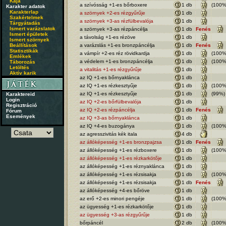
Kaja
a szívósság +1-es bőrboxere
1 db
(100%
Karakter adatok
Karakterlap
a szörnyek +2-es rézgyűrűje
1 db
Szakértelmek
a szörnyek +3-as rézfülbevalója
1 db
Tárgyátadás
Ismert varázslatok
a szörnyek +3-as rézpáncélja
1 db
Fenés
Ismert épületek
a távolság +1-es rézöve
1 db
Ismert szörnyek
Beállítások
a varázslás +1-es bronzpáncélja
1 db
Fenés
Statisztikák
a vámpír +2-es réz rövidkardja
1 db
(100%
Emlékek
a védelem +1-es bronzpáncélja
1 db
(100%
Táborozás
Letöltés
a vitalitás +1-es rézgyűrűje
1 db
Aktív karik
az IQ +1-es bőrnyaklánca
1 db
az IQ +1-es rézkesztyűje
1 db
(100%
az IQ +1-es rézkesztyűje
1 db
(99%)
Karaktereid
Login
az IQ +2-es bőrfülbevalója
1 db
Regisztráció
az IQ +2-es rézpáncélja
1 db
Fenés
Fórum
Események
az IQ +3-as bőrnyaklánca
1 db
az IQ +4-es buzogánya
1 db
(100%
az agresszivitás kék itala
4 db
az állóképesség +1-es bronzpajzsa
1 db
Fenés
az állóképesség +1-es rézboxere
1 db
(100%
az állóképesség +1-es rézkarkötője
1 db
az állóképesség +1-es réznyaklánca
1 db
az állóképesség +1-es rézsisakja
1 db
(100%
az állóképesség +1-es rézsisakja
1 db
Fenés
az állóképesség +4-es bőröve
1 db
az erő +2-es minori pengéje
1 db
(100%
az ügyesség +1-es rézkarkötője
1 db
az ügyesség +3-as rézgyűrűje
1 db
bőrpáncél
2 db
(100%