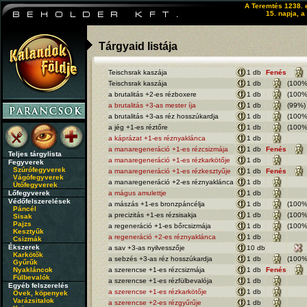
A Teremtés 1238. 
15. napja, a
Tárgyaid listája
Teischsrak kaszája
1 db
Fenés
Teischsrak kaszája
1 db
(100%
a brutalitás +2-es rézboxere
1 db
(100%
a brutalitás +3-as mester íja
1 db
(99%)
a brutalitás +3-as réz hosszúkardja
1 db
(100%
a jég +1-es réztőre
1 db
(100%
a káprázat +1-es réznyaklánca
1 db
a manaregeneráció +1-es rézcsizmája
1 db
Fenés
Teljes tárgylista
a manaregeneráció +1-es rézkarkötője
1 db
Fegyverek
Szúrófegyverek
a manaregeneráció +1-es rézkesztyűje
1 db
Fenés
Vágófegyverek
a manaregeneráció +2-es réznyaklánca
1 db
Ütőfegyverek
Lőfegyverek
a mágus amulettje
1 db
Védőfelszerelések
a mászás +1-es bronzpáncélja
1 db
(100%
Páncél
a precizitás +1-es rézsisakja
1 db
(100%
Sisak
Pajzs
a regeneráció +1-es bőrcsizmája
1 db
(100%
Kesztyűk
a regeneráció +2-es réznyaklánca
1 db
Csizmák
Ékszerek
a sav +3-as nyilvesszője
10 db
Karkötők
a sebzés +3-as réz hosszúkardja
1 db
(100%
Gyűrűk
Nyakláncok
a szerencse +1-es rézcsizmája
1 db
Fenés
Fülbevalók
a szerencse +1-es rézfülbevalója
1 db
Egyéb felszerelés
a szerencse +1-es rézkarkötője
1 db
Övek, köpenyek
Varázsitalok
a szerencse +2-es rézgyűrűje
1 db