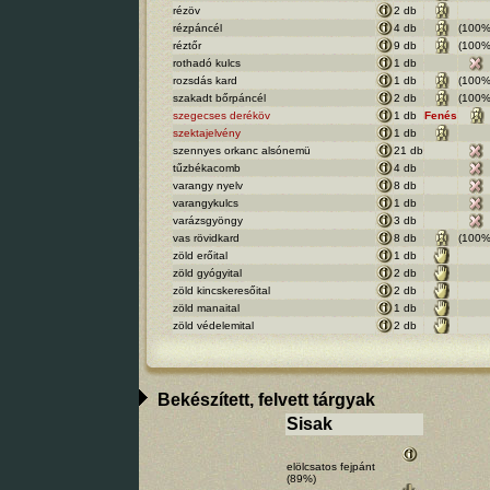
rézöv
2 db
rézpáncél
4 db
(100%
réztőr
9 db
(100%
rothadó kulcs
1 db
rozsdás kard
1 db
(100%
szakadt bőrpáncél
2 db
(100%
szegecses deréköv
1 db
Fenés
szektajelvény
1 db
szennyes orkanc alsónemü
21 db
tűzbékacomb
4 db
varangy nyelv
8 db
varangykulcs
1 db
varázsgyöngy
3 db
vas rövidkard
8 db
(100%
zöld erőital
1 db
zöld gyógyital
2 db
zöld kincskeresőital
2 db
zöld manaital
1 db
zöld védelemital
2 db
Bekészített, felvett tárgyak
Sisak
elölcsatos fejpánt
(89%)