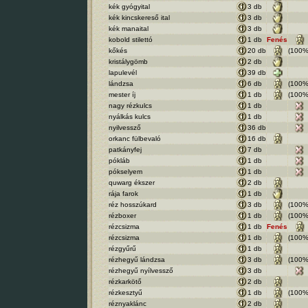
kék gyógyital
3 db
kék kincskereső ital
3 db
kék manaital
3 db
kobold stilettó
1 db
Fenés
kőkés
20 db
(100%
kristálygömb
2 db
lapulevél
39 db
lándzsa
6 db
(100%
mester íj
1 db
(100%
nagy rézkulcs
1 db
nyálkás kulcs
1 db
nyilvessző
36 db
orkanc fülbevaló
16 db
patkányfej
7 db
pókláb
1 db
pókselyem
1 db
quwarg ékszer
2 db
rája farok
1 db
réz hosszúkard
3 db
(100%
rézboxer
1 db
(100%
rézcsizma
1 db
Fenés
rézcsizma
1 db
(100%
rézgyűrű
1 db
rézhegyű lándzsa
3 db
(100%
rézhegyű nyílvessző
3 db
rézkarkötő
2 db
rézkesztyű
1 db
(100%
réznyaklánc
2 db