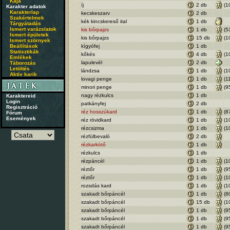
Kaja
íj
2 db
(1
Karakter adatok
Karakterlap
kecskeszarv
2 db
Szakértelmek
kék kincskereső ital
1 db
Tárgyátadás
Ismert varázslatok
kis bőrpajzs
1 db
(5
Ismert épületek
kis bőrpajzs
15 db
(1
Ismert szörnyek
Beállítások
kígyófej
1 db
Statisztikák
kőkés
4 db
(1
Emlékek
lapulevél
2 db
Táborozás
Letöltés
lándzsa
1 db
(1
Aktív karik
lovagi penge
1 db
(1
minori penge
1 db
(9
nagy rézkulcs
1 db
Karaktereid
Login
patkányfej
2 db
Regisztráció
réz hosszúkard
1 db
(8
Fórum
Események
réz rövidkard
1 db
(1
rézcsizma
1 db
(1
rézfülbevaló
2 db
rézkarkötő
1 db
rézkulcs
1 db
rézpáncél
1 db
(1
réztőr
1 db
(9
réztőr
1 db
(1
rozsdás kard
1 db
(1
szakadt bőrpáncél
1 db
(8
szakadt bőrpáncél
15 db
(1
szakadt bőrpáncél
1 db
(9
szakadt bőrpáncél
1 db
(9
szakadt bőrpáncél
1 db
(9