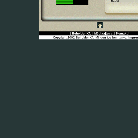
Ezüst
|
Beholder Kft.
|
Médiaajánlat
|
Kontakt
|
Copyright 2002 Beholder Kft. Minden jog fenntartva!
Impre