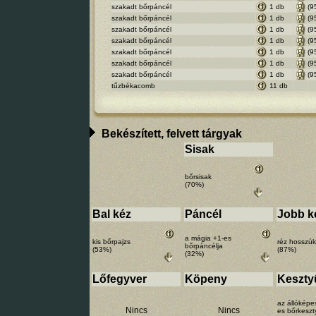
szakadt bőrpáncél
1 db
(9
szakadt bőrpáncél
1 db
(9
szakadt bőrpáncél
1 db
(9
szakadt bőrpáncél
1 db
(9
szakadt bőrpáncél
1 db
(9
szakadt bőrpáncél
1 db
(9
szakadt bőrpáncél
1 db
(9
tűzbékacomb
11 db
Bekészített, felvett tárgyak
Sisak
bőrsisak
(70%)
Bal kéz
Páncél
Jobb k
a mágia +1-es
kis bőrpajzs
réz hosszúk
bőrpáncélja
(53%)
(87%)
(32%)
Lőfegyver
Köpeny
Keszty
az állóképe
Nincs
Nincs
es bőrkeszt