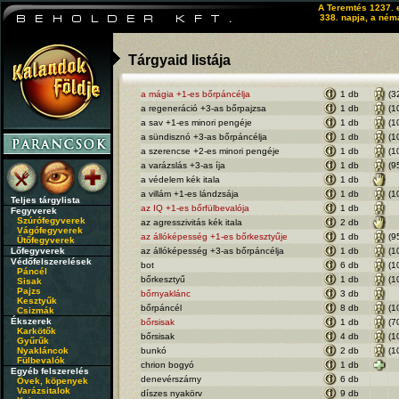
A Teremtés 1237. 
338. napja, a ném
Tárgyaid listája
a mágia +1-es bőrpáncélja
1 db
(3
a regeneráció +3-as bőrpajzsa
1 db
(1
a sav +1-es minori pengéje
1 db
(1
a sündisznó +3-as bőrpáncélja
1 db
(1
a szerencse +2-es minori pengéje
1 db
(1
a varázslás +3-as íja
1 db
(9
a védelem kék itala
1 db
a villám +1-es lándzsája
1 db
(1
Teljes tárgylista
az IQ +1-es bőrfülbevalója
1 db
Fegyverek
Szúrófegyverek
az agresszivitás kék itala
2 db
Vágófegyverek
az állóképesség +1-es bőrkesztyűje
1 db
(9
Ütőfegyverek
Lőfegyverek
az állóképesség +3-as bőrpáncélja
1 db
(1
Védőfelszerelések
bot
6 db
(1
Páncél
bőrkesztyű
1 db
(1
Sisak
Pajzs
bőrnyaklánc
3 db
Kesztyűk
bőrpáncél
8 db
(1
Csizmák
Ékszerek
bőrsisak
1 db
(7
Karkötők
bőrsisak
4 db
(1
Gyűrűk
Nyakláncok
bunkó
2 db
(1
Fülbevalók
chrion bogyó
1 db
Egyéb felszerelés
denevérszárny
6 db
Övek, köpenyek
Varázsitalok
díszes nyakörv
9 db