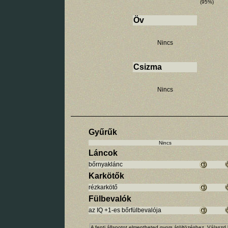
(95%)
Öv
Nincs
Csizma
Nincs
Gyűrűk
Nincs
Láncok
bőrnyaklánc
Karkötők
rézkarkötő
Fülbevalók
az IQ +1-es bőrfülbevalója
A fenti állapotot elmentheted gyors átöltözéshez. Válaszd 