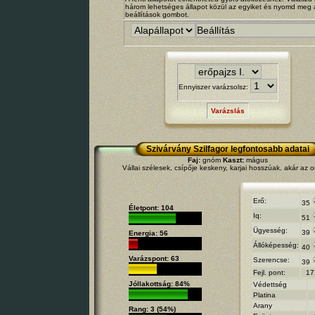
három lehetséges állapot közül az egyiket és nyomd meg 
beállítások gombot.
Ennyiszer varázsolsz:
Varázslás
Szivárvány Szilfagor legfontosabb adatai
Faj:
gnóm
Kaszt:
mágus
Vállai szélesek, csípője keskeny, karjai hosszúak, akár az o
Erő:
35
Életpont: 104
Iq:
51
Ügyesség:
39
Energia: 56
Állóképesség:
40
Varázspont: 63
Szerencse:
39
Fejl. pont:
17
Jóllakottság: 84%
Védettség
Platina
Arany
Rang: 3 (54%)