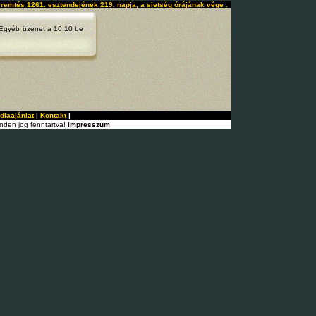
eremtés 1261. esztendejének 219. napja, a sietség órájának vége .
Egyéb
üzenet a 10,10 be
diaajánlat
|
Kontakt
|
nden jog fenntartva!
Impresszum