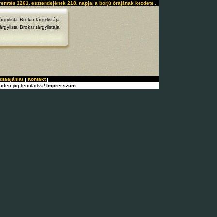
remtés 1261. esztendejének 218. napja, a borjú órájának kezdete .
árgylista
Brokar tárgylistája
árgylista
Brokar tárgylistája
diaajánlat
|
Kontakt
|
nden jog fenntartva!
Impresszum