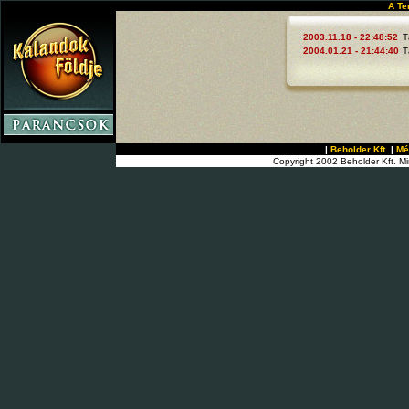
A Te
2003.11.18 - 22:48:52
T
2004.01.21 - 21:44:40
T
|
Beholder Kft.
|
Mé
Copyright 2002 Beholder Kft. Mi