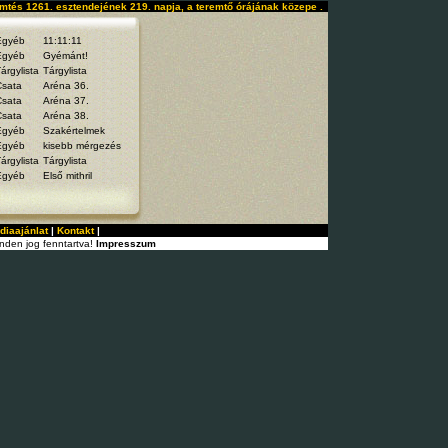
mtés 1261. esztendejének 219. napja, a teremtő órájának közepe .
Egyéb
11:11:11
Egyéb
Gyémánt!
árgylista
Tárgylista
Csata
Aréna 36.
Csata
Aréna 37.
Csata
Aréna 38.
Egyéb
Szakértelmek
Egyéb
kisebb mérgezés
árgylista
Tárgylista
Egyéb
Első mithril
diaajánlat
|
Kontakt
|
nden jog fenntartva!
Impresszum