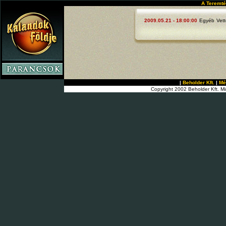
A Teremté
2009.05.21 - 18:00:00
Egyéb
Vet
|
Beholder Kft.
|
Mé
Copyright 2002 Beholder Kft. Mi