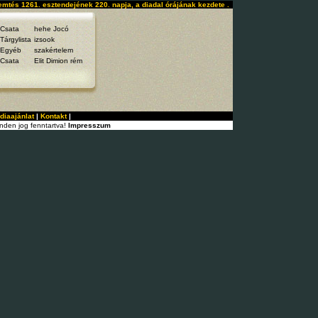
emtés 1261. esztendejének 220. napja, a diadal órájának kezdete .
Csata
hehe Jocó
Tárgylista
izsook
Egyéb
szakértelem
Csata
Elit Dimion rém
diaajánlat
|
Kontakt
|
nden jog fenntartva!
Impresszum