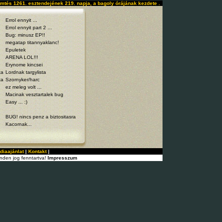
mtés 1261. esztendejének 219. napja, a bagoly órájának kezdete .
Errol ennyit ...
Errol ennyit part 2 ...
Bug: minusz EP!!
megatap titannyaklanc!
Epuletek
ARENA LOL!!!
Erynome kincsei
ta
Lordnak targylista
ta
Szornyker/harc
ez meleg volt ...
Macinak vesztartalek bug
Easy ... :)
BUG! nincs penz a biztositasra
Kacornak...
diaajánlat
|
Kontakt
|
nden jog fenntartva!
Impresszum