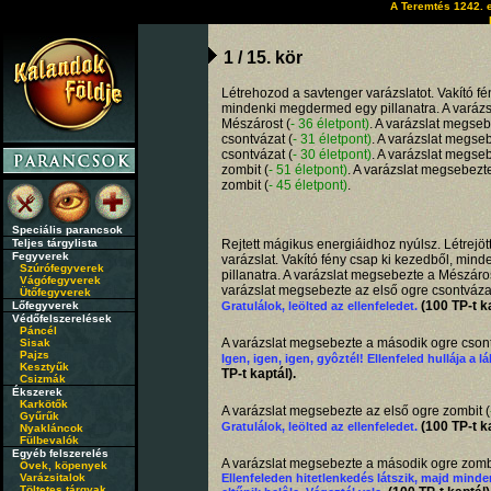
A Teremtés 1242. e
1 / 15. kör
Létrehozod a savtenger varázslatot. Vakító fé
mindenki megdermed egy pillanatra. A varáz
Mészárost (
- 36 életpont)
. A varázslat megseb
csontvázat (
- 31 életpont)
. A varázslat megse
csontvázat (
- 30 életpont)
. A varázslat megse
zombit (
- 51 életpont)
. A varázslat megsebezt
zombit (
- 45 életpont)
.
Speciális parancsok
Teljes tárgylista
Rejtett mágikus energiáidhoz nyúlsz. Létrejöt
Fegyverek
varázslat. Vakító fény csap ki kezedből, mi
Szúrófegyverek
pillanatra. A varázslat megsebezte a Mészáros
Vágófegyverek
varázslat megsebezte az első ogre csontvázat
Ütőfegyverek
(100 TP-t ka
Lőfegyverek
Gratulálok, leölted az ellenfeledet.
Védőfelszerelések
Páncél
A varázslat megsebezte a második ogre csont
Sisak
Pajzs
Igen, igen, igen, gyôztél! Ellenfeled hullája a l
Kesztyűk
TP-t kaptál).
Csizmák
Ékszerek
Karkötők
A varázslat megsebezte az első ogre zombit (
Gyűrűk
(100 TP-t ka
Gratulálok, leölted az ellenfeledet.
Nyakláncok
Fülbevalók
Egyéb felszerelés
A varázslat megsebezte a második ogre zombi
Övek, köpenyek
Varázsitalok
Ellenfeleden hitetlenkedés látszik, majd mind
Töltetes tárgyak