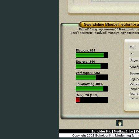
Gwendoline Bluebell legfontosa
Faj:
elf (rang: nyomkereső )
Kaszt:
mágus (
Szelíd tekintete, elbűvölő mosolya egy elfeledet
Erő:
Életpont: 637
Iq:
Ügyes
Energia: 444
Állóké
Varázspont: 683
Szere
Fejl. p
Jóllakottság: 89%
Védet
Platin
Arany
Rang: 20 (13%)
Ezüst
|
Beholder Kft.
|
Médiaajánlat
|
K
Copyright 2002 Beholder Kft. Minden jog fenn