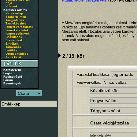
(100 TP-t kaptál)
eltűnik belôle. Végeztél vele.
Kaja
Kulcsok
Karakter adatok
Karakterlap
Szakértelmek
Tárgyátadás
A Mészáros megidézi a mágia hatalmát. Létrej
Tárgykészítés
Ismert varázslatok
varázslat. Egy hatalmas csontos kéz formáló
Ismert épületek
Mészáros előtt. Irtózatos ujjai végén kardké
Ismert szörnyek
karmok. A borzalom megindul feléd, és felnyár
Beállítások
nem volt hatása!
Statisztikák
Emlékek
Táborozás
Letöltés
Üzenet küldése
2 / 15. kör
Aktív karik
Karaktereid
Login
Varázslat beállítása:
Regisztráció
Fórum
Fegyverváltás:
Események