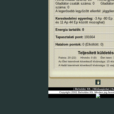
Gladiátor csaták száma: 0 Gladiáto
száma: 0
A legerősebb legyőzőtt ellenfél: jéggóle
Kereskedelmi egyenleg:
-3 Ap -80 Ep 
és 11 Ap 44 Ep között mozoghat)
Energia tartalék: 0
Tapasztalati pont:
191664
Hatalom pontok:
0 (Elköltött: 0)
Teljesített küldeté
Palota: 20 (22)
Hírvivés: 0 (0)
Élet Isten: 
Az Élet Istenének következő kívánsága: 15 réz
A Halál Istenének következő kívánsága: 11 varj
|
Beholder Kft.
|
Médiaajánlat
|
K
Copyright 2002 Beholder Kft. Minden jog fenn