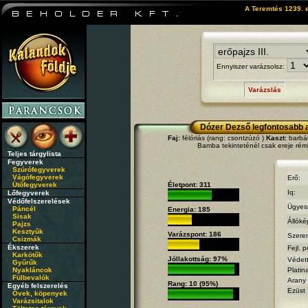
A Teremtés 1239. e
Ennyiszer varázsolsz:
Varázslás
Dózer Dezső legfontosabb 
Faj:
félóriás (rang: csontzúzó )
Kaszt:
barbár
Bamba tekinteténél csak ereje rém
Teljes tárgylista
Fegyverek
Szúrófegyverek
Vágófegyverek
Erő:
Ütőfegyverek
Életpont: 311
Iq:
Lőfegyverek
Védőfelszerelések
Ügyes
Páncél
Energia: 185
Sisak
Állóké
Pajzs
Kesztyűk
Varázspont: 186
Szere
Csizmák
Ékszerek
Fejl. p
Karkötők
Jóllakottság: 97%
Védet
Gyűrűk
Nyakláncok
Platin
Fülbevalók
Arany
Rang: 10 (95%)
Egyéb felszerelés
Ezüst
Övek, köpenyek
Varázsitalok