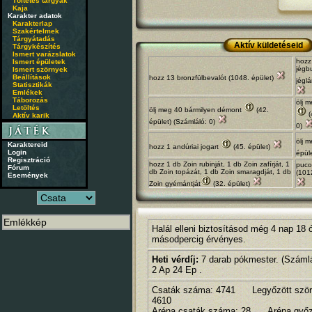
Töltetes tárgyak
Kaja
Karakter adatok
Karakterlap
Szakértelmek
Tárgyátadás
Aktív küldetéseid
Tárgykészítés
Ismert varázslatok
hozz
Ismert épületek
jégb
Ismert szörnyek
Beállítások
hozz 13 bronzfülbevalót (1048. épület)
jégl
Statisztikák
Emlékek
Táborozás
ölj 
Letöltés
ölj meg 40 bármilyen démont
(42.
(
Aktív karik
épület) (Számláló: 0)
0)
ölj m
Karaktereid
hozz 1 andúriai jogart
(45. épület)
Login
épül
Regisztráció
hozz 1 db Zoin rubinját, 1 db Zoin zafírját, 1
pucol
Fórum
db Zoin topázát, 1 db Zoin smaragdját, 1 db
(1012
Események
Zoin gyémántját
(32. épület)
Halál elleni biztosításod még 4 nap 18 
másodpercig érvényes.
Heti vérdíj:
7 darab pókmester. (Számlál
2 Ap 24 Ep .
Csaták száma: 4741 Legyőzött ször
4610
Aréna csaták száma: 28 Aréna győz