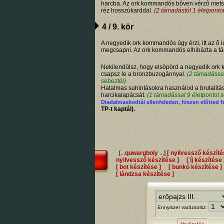
harcba. Az ork kommandós bôven vérzô metsz
réz hosszúkarddal.
(2 támadástól 1 életpontot
4 / 9. kör
A negyedik ork kommandós úgy érzi, itt az ô 
megcsapni. Az ork kommandós elhibázta a t
Nekilendülsz, hogy elsöpörd a negyedik ork 
csapsz le a bronzbuzogánnyal.
(2 támadással
sebeztél)
Hatalmas suhintásokra használod a brutalitá
harcikalapácsát.
(1 támadással 9 életpontot s
Diadalmaskodtál ellenfeleden, hiszen elôtted f
TP-t kaptál).
[...
quwargboly
...]
[ nyilvessző készíté
nyilvessző készítése ]
[ íj készítése 
[ bot készítése ]
[ bunkó készítése ]
[ lándzsa készítése ]
Ennyiszer varázsolsz: