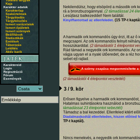
Töltetes tárgyak
Kaja
Nekilendülsz, hogy elsöpörd a második ork 
Karakter adatok
Karakterlap
rá a bronzbuzogánnyal.
(2 támadással 24 éle
Szakértelmek
Lesújtasz balkezeddel! Nem találtál.
Tárgyátadás
(15 TP-t kaptál
Kinyiffantottad az ellenfeledet.
Tárgykészítés
Ismert varázslatok
Ismert épületek
Ismert szörnyek
Beállítások
A harmadik ork kommandós úgy érzi, itt az ô 
Statisztikák
megcsapni. Az ork kommandós felnyit néhány 
Emlékek
Táborozás
hosszúkarddal.
(2 támadástól 1 életpontot ves
Letöltés
Rád támad a negyedik ork kommandós. Az 
Aktív karik
vágja ugyan el a nyaki ütôeredet, de a réz h
sebet ejt rajtad.
Karaktereid
Login
A szörny csapása megsemmisítette a g
Regisztráció
Fórum
(2 támadástól 4 életpontot vesztettél)
Események
3 / 9. kör
Erôsen figyelve a harmadik ork kommandóst, 
Hatalmas suhintásokra használod a bronzbu
támadással 23 életpontot sebeztél)
Támadsz a bal kezeddel. Ellenfeled kitért elô
Diadalmaskodtál ellenfeleden, hiszen elôtted f
TP-t kaptál).
Nincs menekvés, a negyedik ork kommandós 