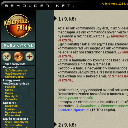
A Teremtés 1239. e
1 / 9. kör
Az első ork kommandós úgy érzi, itt az ô idej
megcsapni. Az ork kommandós bôven vérzô me
nyakadon a réz hosszúkarddal.
(2 támadástól
vesztettél)
Egy pillanatig csak álltok egymással szembe
kommandós rád veti magát. Az ork kommandó
beledet a réz hosszúkardot használva.
(2 tám
vesztettél)
Ezúttal a harmadik ork kommandós kezdi a csa
Teljes tárgylista
kommandós elhibázta a támadást.
Fegyverek
Kezdôdik a harc, a negyedik ork kommandós 
Szúrófegyverek
kommandós végighúzza a réz hosszúkardot 
Vágófegyverek
patakokban ömlik belôled a vér.
(2 támadástól
Ütőfegyverek
vesztettél)
Lőfegyverek
Védőfelszerelések
Páncél
Nekilendülsz, hogy elsöpörd az első ork ko
Sisak
Pajzs
Rendeltetésszerűen használod a bronzbuzo
Kesztyűk
28 életpontot sebeztél)
Csizmák
Lecsapsz az ellenfeledre a brutalitás +2-es r
Ékszerek
használva.
(1 támadással 8 életpontot sebezt
Karkötők
Gyűrűk
(15 TP-t kaptál).
Ellenfeled elpusztult.
Nyakláncok
Fülbevalók
Egyéb felszerelés
Övek, köpenyek
2 / 9. kör
Varázsitalok