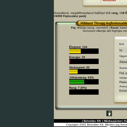
Varázslás
Gratulálunk, megállíthatatlanul fejlődsz!
(+1 rang, +18 
+6000 Fejlesztési pont)
Hibbant Throgg legfontosabb
Faj:
félóriás (rang: csonttörő )
Kaszt:
barbár
Gonoszul villantja rád foghíjas mo
Erő:
Életpont: 134
Iq:
Ügyes
Energia: 19
Állók
Varázspont: 42
Szere
Fejl. 
Jóllakottság: 53%
Védet
Platin
Arany
Rang: 7 (0%)
Ezüst
|
Beholder Kft.
|
Médiaajánlat
|
K
Copyright 2002 Beholder Kft. Minden jog fenn