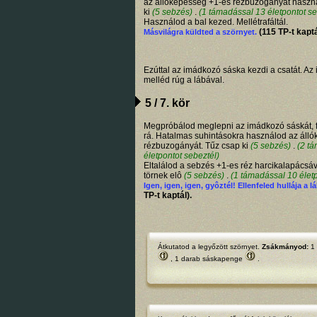
az állóképesség +1-es rézbuzogányát haszná
ki
(5 sebzés)
.
(1 támadással 13 életpontot se
Használod a bal kezed. Mellétrafáltál.
(115 TP-t kaptá
Másvilágra küldted a szörnyet.
Ezúttal az imádkozó sáska kezdi a csatát. A
melléd rúg a lábával.
5 / 7. kör
Megpróbálod meglepni az imádkozó sáskát, f
rá. Hatalmas suhintásokra használod az áll
rézbuzogányát. Tűz csap ki
(5 sebzés)
.
(2 t
életpontot sebeztél)
Eltalálod a sebzés +1-es réz harcikalapácsá
törnek elô
(5 sebzés)
.
(1 támadással 10 életp
Igen, igen, igen, gyôztél! Ellenfeled hullája a l
TP-t kaptál).
Átkutatod a legyőzött szörnyet.
Zsákmányod:
1 
, 1 darab
sáskapenge
.