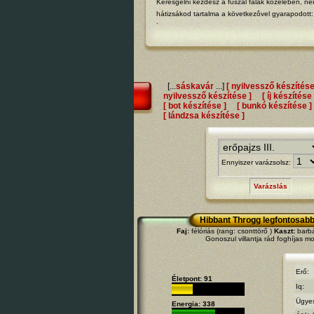
Keresgélni kezdesz a fűszál falak közelében, ne
hátizsákod tartalma a következôvel gyarapodott
.
[...
sáskavár
...]
[ nyilvessző készítése
nyilvessző készítése ]
[ íj készítése 
[ bot készítése ]
[ bunkó készítése ]
[ lándzsa készítése ]
Ennyiszer varázsolsz:
Varázslás
Hibbant Throgg legfontosabb
Faj:
félóriás (rang: csonttörő )
Kaszt:
barbár
Gonoszul villantja rád foghíjas mo
Erő:
Életpont: 91
Iq:
Ügye
Energia: 338