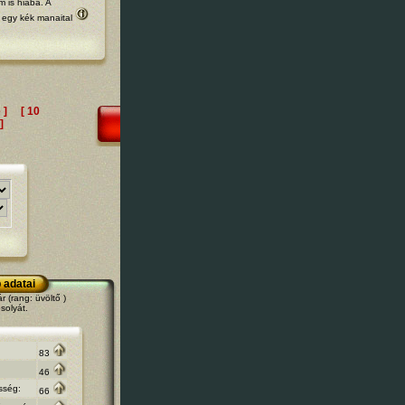
m is hiába. A
: egy
kék manaital
 ]
[ 10
]
 adatai
 (rang: üvöltő )
solyát.
83
46
sség:
66