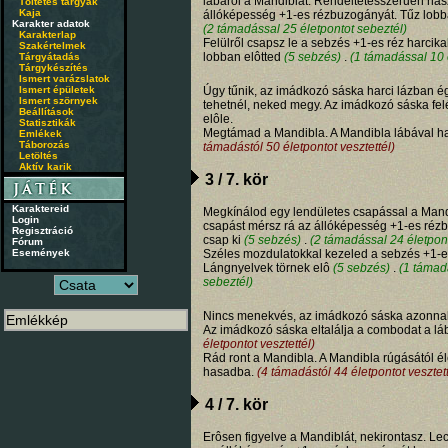
lábáról a Mandiblát. Rendeltetésszerűen ha
Töltetes tárgyak
Kaja
állóképesség +1-es rézbuzogányát. Tűz lobb
Karakter adatok
(2 támadással 25 életpontot sebeztél)
Karakterlap
Felülről csapsz le a sebzés +1-es réz harcik
Szakértelmek
lobban elôtted
(5 sebzés)
.
(1 támadással 10 
Tárgyátadás
Tárgykészítés
Ismert varázslatok
Ismert épületek
Úgy tűnik, az imádkozó sáska harci lázban ég
Ismert szörnyek
tehetnél, neked megy. Az imádkozó sáska feléd
Beállítások
elôle.
Statisztikák
Megtámad a Mandibla. A Mandibla lábával h
Emlékek
Táborozás
támadástól 50 életpontot vesztettél)
Letöltés
Aktív karik
3 / 7. kör
Karaktereid
Megkínálod egy lendületes csapással a Mand
Login
csapást mérsz rá az állóképesség +1-es réz
Regisztráció
csap ki
(5 sebzés)
.
(2 támadással 24 életpont
Fórum
Események
Széles mozdulatokkal kezeled a sebzés +1-es
Lángnyelvek törnek elô
(5 sebzés)
.
(1 támad
sebeztél)
Nincs menekvés, az imádkozó sáska azonnal
Az imádkozó sáska eltalálja a combodat a lá
életpontot vesztettél)
Rád ront a Mandibla. A Mandibla rúgásától éle
hasadba.
(4 támadástól 44 életpontot vesztett
4 / 7. kör
Erôsen figyelve a Mandiblát, nekirontasz. Le