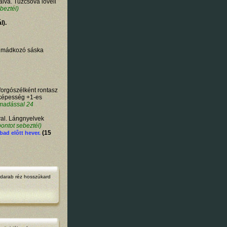
lva. Tűzcsóva lövell
beztél)
l).
z imádkozó sáska
orgószélként rontasz
óképesség +1-es
ámadással 24
val. Lángnyelvek
ontot sebeztél)
(15
ábad elôtt hever.
darab
réz hosszúkard