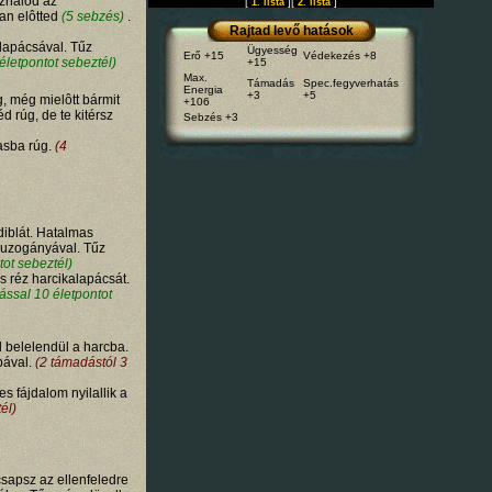
sználod az
[
][
]
1. lista
2. lista
an elôtted
(5 sebzés)
.
Rajtad levő hatások
alapácsával. Tűz
Ügyesség
Erő +15
Védekezés +8
életpontot sebeztél)
+15
Max.
Támadás
Spec.fegyverhatás
Energia
+3
+5
, még mielôtt bármit
+106
 rúg, de te kitérsz
Sebzés +3
asba rúg.
(4
iblát. Hatalmas
buzogányával. Tűz
ot sebeztél)
 réz harcikalapácsát.
ással 10 életpontot
 belelendül a harcba.
bával.
(2 támadástól 3
s fájdalom nyilallik a
él)
csapsz az ellenfeledre