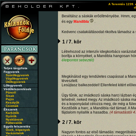
A Teremtés 1239. 
d
Besétálsz a sáskák erôdítményébe. Hmm, e
és egy
Mandibla
.
Kedvenc csatakiáltásodat rikoltva támadsz a 
1 / 7. kör
Létrehozod az intenzív idegkorbács varázslato
borítja a környéket, a Mandibla hangosan hör
életpontot sebeztél)
Teljes tárgylista
Fegyverek
Szúrófegyverek
Megkínálod egy lendületes csapással a Mand
Vágófegyverek
tévesztett.
Ütőfegyverek
Lesújtasz balkezeddel! Ellenfeled kitért elôle
Lőfegyverek
Védőfelszerelések
Páncél
Úgy tűnik, az imádkozó sáska harci lázban ég
Sisak
Pajzs
tehetnél, neked megy. Az imádkozó sáska mag
Kesztyűk
és a koponyádat célozza meg, de még a füled
Csizmák
Kezdôdik a harc, a Mandibla rád támad. A Ma
Ékszerek
fájdalom nyilallik a hasadba.
(4 támadástól 47
Karkötők
Gyűrűk
Nyakláncok
2 / 7. kör
Fülbevalók
Egyéb felszerelés
Övek, köpenyek
Nagyon fontos az elsô támadás: megpróbálod
Varázsitalok