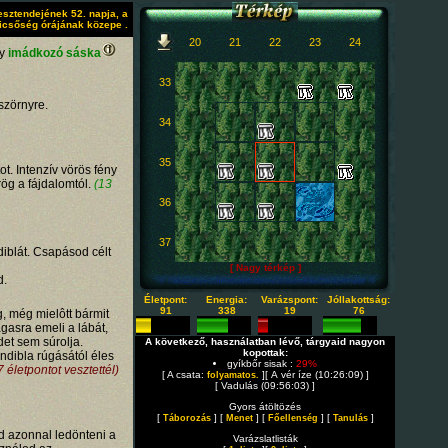
esztendejének 52. napja, a
icsőség órájának közepe .
20
21
22
23
24
gy
imádkozó sáska
33
szörnyre.
34
35
t. Intenzív vörös fény
ög a fájdalomtól.
(13
36
37
iblát. Csapásod célt
[ Nagy térkép ]
d.
Életpont:
Energia:
Varázspont:
Jóllakottság:
91
338
19
76
, még mielôtt bármit
asra emeli a lábát,
et sem súrolja.
A következő, használatban lévő, tárgyaid nagyon
kopottak:
ndibla rúgásától éles
gyíkbőr sisak :
29%
 életpontot vesztettél)
[ A csata:
][ A vér íze (10:26:09) ]
folyamatos.
[ Vadulás (09:56:03) ]
Gyors átöltözés
[
] [
] [
] [
]
Táborozás
Menet
Főellenség
Tanulás
 azonnal ledönteni a
Varázslatlisták